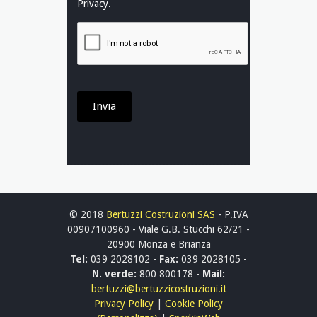
Privacy
.
© 2018
Bertuzzi Costruzioni SAS
- P.IVA
00907100960 - Viale G.B. Stucchi 62/21 -
20900 Monza e Brianza
Tel:
039 2028102 -
Fax:
039 2028105 -
N. verde:
800 800178 -
Mail:
bertuzzi@bertuzzicostruzioni.it
Privacy Policy
|
Cookie Policy